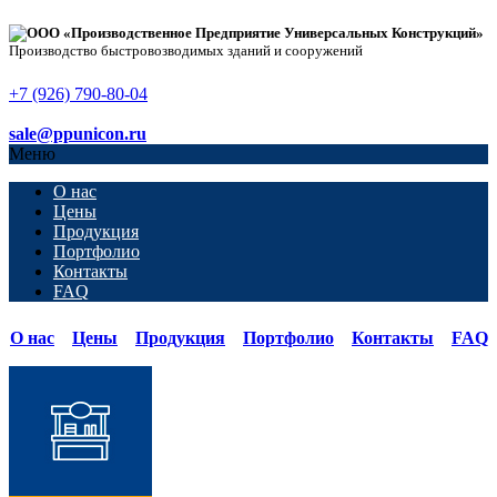
ООО «Производственное Предприятие Универсальных Конструкций»
Производство быстровозводимых зданий и сооружений
+7 (926) 790-80-04
sale@ppunicon.ru
Меню
О нас
Цены
Продукция
Портфолио
Контакты
FAQ
О нас
Цены
Продукция
Портфолио
Контакты
FAQ